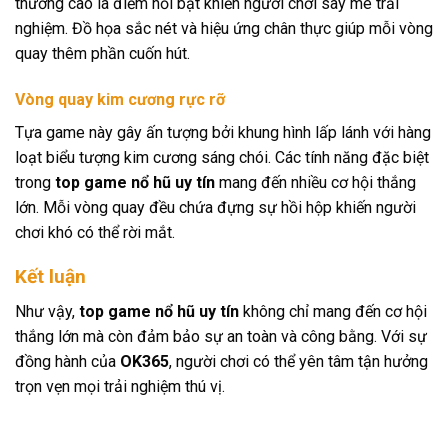
thưởng cao là điểm nổi bật khiến người chơi say mê trải
nghiệm. Đồ họa sắc nét và hiệu ứng chân thực giúp mỗi vòng
quay thêm phần cuốn hút.
Vòng quay kim cương rực rỡ
Tựa game này gây ấn tượng bởi khung hình lấp lánh với hàng
loạt biểu tượng kim cương sáng chói. Các tính năng đặc biệt
trong
top game nổ hũ uy tín
mang đến nhiều cơ hội thắng
lớn. Mỗi vòng quay đều chứa đựng sự hồi hộp khiến người
chơi khó có thể rời mắt.
Kết luận
Như vậy,
top game nổ hũ uy tín
không chỉ mang đến cơ hội
thắng lớn mà còn đảm bảo sự an toàn và công bằng. Với sự
đồng hành của
OK365
, người chơi có thể yên tâm tận hưởng
trọn vẹn mọi trải nghiệm thú vị.