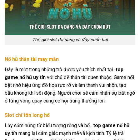
Thế giới slot đa dạng và đầy cuốn hút
Nổ hũ thần tài may mắn
Đây là một trong những trò được yêu thích nhất tại
top
game nổ hũ uy tín
với chủ đề thần tài quen thuộc. Game nổi
bật nhờ hiệu ứng đồ họa rực rỡ và âm thanh vui nhộn, tạo
bầu không khí sôi động. Người chơi sẽ cảm nhận sự bất ngờ
ở từng vòng quay cùng cơ hội trúng thưởng lớn.
Slot chí tôn long hổ
Lấy cảm hứng từ biểu tượng rồng và hổ,
top game nổ hũ
uy tín
mang lại cảm giác mạnh mẽ và kịch tính. Tỷ lệ trả