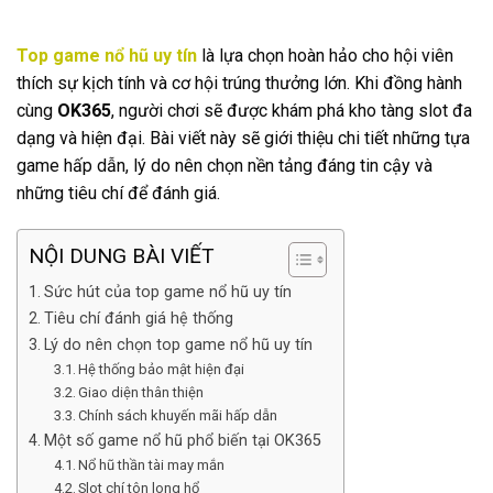
Top game nổ hũ uy tín
là lựa chọn hoàn hảo cho hội viên
thích sự kịch tính và cơ hội trúng thưởng lớn. Khi đồng hành
cùng
OK365
, người chơi sẽ được khám phá kho tàng slot đa
dạng và hiện đại. Bài viết này sẽ giới thiệu chi tiết những tựa
game hấp dẫn, lý do nên chọn nền tảng đáng tin cậy và
những tiêu chí để đánh giá.
NỘI DUNG BÀI VIẾT
Sức hút của top game nổ hũ uy tín
Tiêu chí đánh giá hệ thống
Lý do nên chọn top game nổ hũ uy tín
Hệ thống bảo mật hiện đại
Giao diện thân thiện
Chính sách khuyến mãi hấp dẫn
Một số game nổ hũ phổ biến tại OK365
Nổ hũ thần tài may mắn
Slot chí tôn long hổ