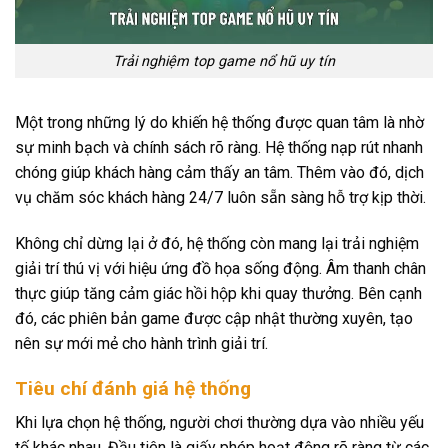
Trải nghiệm top game nổ hũ uy tín
Một trong những lý do khiến hệ thống được quan tâm là nhờ
sự minh bạch và chính sách rõ ràng. Hệ thống nạp rút nhanh
chóng giúp khách hàng cảm thấy an tâm. Thêm vào đó, dịch
vụ chăm sóc khách hàng 24/7 luôn sẵn sàng hỗ trợ kịp thời.
Không chỉ dừng lại ở đó, hệ thống còn mang lại trải nghiệm
giải trí thú vị với hiệu ứng đồ họa sống động. Âm thanh chân
thực giúp tăng cảm giác hồi hộp khi quay thưởng. Bên cạnh
đó, các phiên bản game được cập nhật thường xuyên, tạo
nên sự mới mẻ cho hành trình giải trí.
Tiêu chí đánh giá hệ thống
Khi lựa chọn hệ thống, người chơi thường dựa vào nhiều yếu
tố khác nhau. Đầu tiên là giấy phép hoạt động rõ ràng từ các