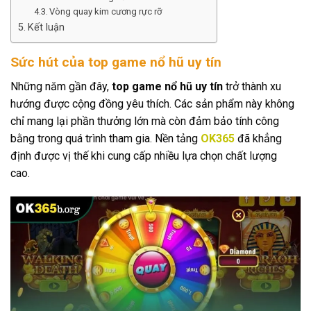
Vòng quay kim cương rực rỡ
Kết luận
Sức hút của top game nổ hũ uy tín
Những năm gần đây,
top game nổ hũ uy tín
trở thành xu
hướng được cộng đồng yêu thích. Các sản phẩm này không
chỉ mang lại phần thưởng lớn mà còn đảm bảo tính công
bằng trong quá trình tham gia. Nền tảng
OK365
đã khẳng
định được vị thế khi cung cấp nhiều lựa chọn chất lượng
cao.