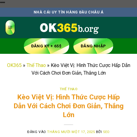
"
""
"
Bỏ
qua
NHÀ CÁI UY TÍN HÀNG ĐẦU CHÂU Á
nội
dung
ĐĂNG KÝ + 65$
ĐĂNG NHẬP
OK365
»
Thể Thao
»
Kèo Việt Vị: Hình Thức Cược Hấp Dẫn
Với Cách Chơi Đơn Giản, Thắng Lớn
THỂ THAO
Kèo Việt Vị: Hình Thức Cược Hấp
Dẫn Với Cách Chơi Đơn Giản, Thắng
Lớn
ĐĂNG VÀO
THÁNG MƯỜI MỘT 17, 2025
BỞI
SEO