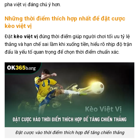
pha việt vị đáng chú ý hơn.
Những thời điểm thích hợp nhất để đặt cược
kèo việt vị
Đặt
kèo việt vị
đúng thời điểm giúp người chơi tối ưu tỷ lệ
thắng và hạn chế sai lầm khi xuống tiền, hiểu rõ nhịp độ trận
đấu là yếu tố quan trọng để chọn thời điểm chuẩn xác.
Đặt cược vào thời điểm thích hợp để tăng chiến thắng