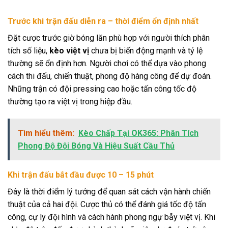
Trước khi trận đấu diễn ra – thời điểm ổn định nhất
Đặt cược trước giờ bóng lăn phù hợp với người thích phân
tích số liệu,
kèo việt vị
chưa bị biến động mạnh và tỷ lệ
thường sẽ ổn định hơn. Người chơi có thể dựa vào phong
cách thi đấu, chiến thuật, phong độ hàng công để dự đoán.
Những trận có đội pressing cao hoặc tấn công tốc độ
thường tạo ra việt vị trong hiệp đầu.
Tìm hiểu thêm:
Kèo Chấp Tại OK365: Phân Tích
Phong Độ Đội Bóng Và Hiệu Suất Cầu Thủ
Khi trận đấu bắt đầu được 10 – 15 phút
Đây là thời điểm lý tưởng để quan sát cách vận hành chiến
thuật của cả hai đội. Cược thủ có thể đánh giá tốc độ tấn
công, cự ly đội hình và cách hành phong ngự bẫy việt vị. Khi