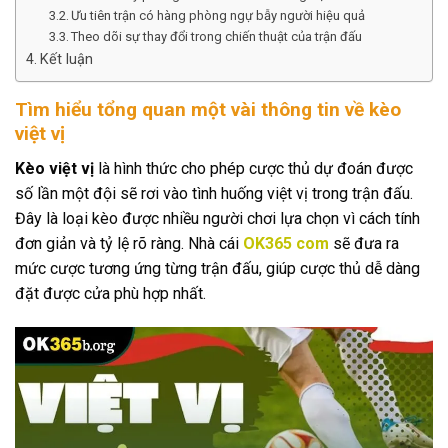
Ưu tiên trận có hàng phòng ngự bẫy người hiệu quả
Theo dõi sự thay đổi trong chiến thuật của trận đấu
Kết luận
Tìm hiểu tổng quan một vài thông tin về kèo
việt vị
Kèo việt vị
là hình thức cho phép cược thủ dự đoán được
số lần một đội sẽ rơi vào tình huống việt vị trong trận đấu.
Đây là loại kèo được nhiều người chơi lựa chọn vì cách tính
đơn giản và tỷ lệ rõ ràng. Nhà cái
OK365 com
sẽ đưa ra
mức cược tương ứng từng trận đấu, giúp cược thủ dễ dàng
đặt được cửa phù hợp nhất.