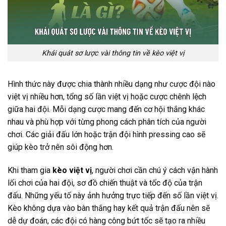
Khái quát sơ lược vài thông tin về kèo việt vị
Hình thức này được chia thành nhiều dạng như cược đội nào
việt vị nhiều hơn, tổng số lần việt vị hoặc cược chênh lệch
giữa hai đội. Mỗi dạng cược mang đến cơ hội thắng khác
nhau và phù hợp với từng phong cách phân tích của người
chơi. Các giải đấu lớn hoặc trận đội hình pressing cao sẽ
giúp kèo trở nên sôi động hơn.
Khi tham gia
kèo việt vị
, người chơi cần chú ý cách vận hành
lối chơi của hai đội, sơ đồ chiến thuật và tốc độ của trận
đấu. Những yếu tố này ảnh hưởng trực tiếp đến số lần việt vị.
Kèo không dựa vào bàn thắng hay kết quả trận đấu nên sẽ
dễ dự đoán, các đội có hàng công bứt tốc sẽ tạo ra nhiều