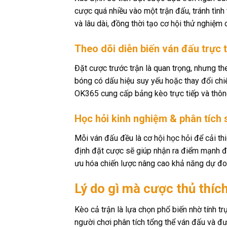
cược quá nhiều vào một trận đấu, tránh tình 
và lâu dài, đồng thời tạo cơ hội thử nghiệm 
Theo dõi diễn biến ván đấu trực t
Đặt cược trước trận là quan trọng, nhưng the
bóng có dấu hiệu suy yếu hoặc thay đổi chiế
OK365 cung cấp bảng kèo trực tiếp và thông 
Học hỏi kinh nghiệm & phân tích 
Mỗi ván đấu đều là cơ hội học hỏi để cải thi
định đặt cược sẽ giúp nhận ra điểm mạnh đi
ưu hóa chiến lược nâng cao khả năng dự đoá
Lý do gì mà cược thủ thích
Kèo cả trận là lựa chọn phổ biến nhờ tính t
người chơi phân tích tổng thể ván đấu và đư