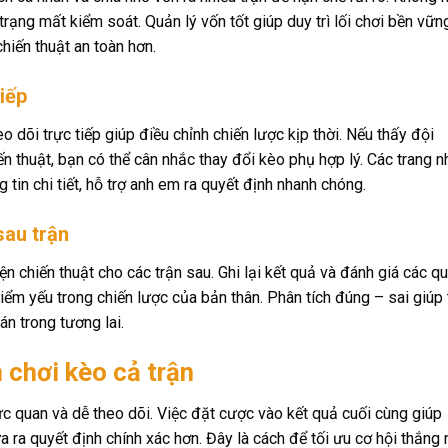
trạng mất kiểm soát. Quản lý vốn tốt giúp duy trì lối chơi bền vữn
chiến thuật an toàn hơn.
iếp
o dõi trực tiếp giúp điều chỉnh chiến lược kịp thời. Nếu thấy đội
n thuật, bạn có thể cân nhắc thay đổi kèo phụ hợp lý. Các trang 
tin chi tiết, hỗ trợ anh em ra quyết định nhanh chóng.
sau trận
ện chiến thuật cho các trận sau. Ghi lại kết quả và đánh giá các q
ểm yếu trong chiến lược của bản thân. Phân tích đúng – sai giúp 
n trong tương lai.
 chơi kèo cả trận
rực quan và dễ theo dõi. Việc đặt cược vào kết quả cuối cùng giúp
a ra quyết định chính xác hơn. Đây là cách để tối ưu cơ hội thắng