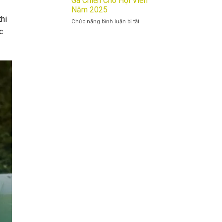
Gà Chiến Cho Hội Viên
Gốc
Hiệu
Năm 2025
Cho
Quả
thi
Bạn
Giúp
Chức năng bình luận bị tắt
ở
Dự
Đá
c
Đoán
Gà
Kết
Đòn
Quả
–
Nhanh
Kinh
Năm
Nghiệm
2025
Nuôi
Và
Chọn
Gà
Chiến
Cho
Hội
Viên
Năm
2025