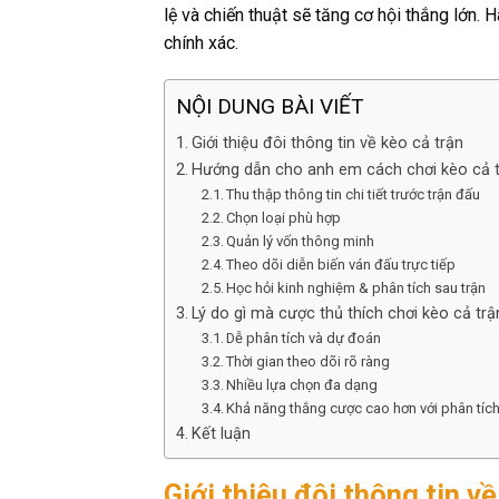
lệ và chiến thuật sẽ tăng cơ hội thắng lớn.
chính xác.
NỘI DUNG BÀI VIẾT
Giới thiệu đôi thông tin về kèo cả trận
Hướng dẫn cho anh em cách chơi kèo cả t
Thu thập thông tin chi tiết trước trận đấu
Chọn loại phù hợp
Quản lý vốn thông minh
Theo dõi diễn biến ván đấu trực tiếp
Học hỏi kinh nghiệm & phân tích sau trận
Lý do gì mà cược thủ thích chơi kèo cả trậ
Dễ phân tích và dự đoán
Thời gian theo dõi rõ ràng
Nhiều lựa chọn đa dạng
Khả năng thắng cược cao hơn với phân tích
Kết luận
Giới thiệu đôi thông tin về