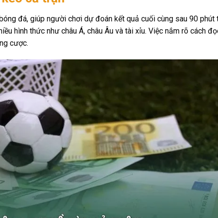
 bóng đá, giúp người chơi dự đoán kết quả cuối cùng sau 90 phút 
ều hình thức như châu Á, châu Âu và tài xỉu. Việc nắm rõ cách đọ
ắng cược.