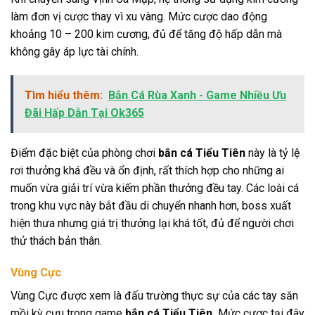
làm đơn vị cược thay vì xu vàng. Mức cược dao động
khoảng 10 – 200 kim cương, đủ để tăng độ hấp dẫn mà
không gây áp lực tài chính.
Tìm hiểu thêm:
Bắn Cá Rùa Xanh - Game Nhiều Ưu
Đãi Hấp Dẫn Tại Ok365
Điểm đặc biệt của phòng chơi
bắn cá Tiểu Tiên
này là tỷ lệ
rơi thưởng khá đều và ổn định, rất thích hợp cho những ai
muốn vừa giải trí vừa kiếm phần thưởng đều tay. Các loài cá
trong khu vực này bắt đầu di chuyển nhanh hơn, boss xuất
hiện thưa nhưng giá trị thưởng lại khá tốt, đủ để người chơi
thử thách bản thân.
Vùng Cực
Vùng Cực được xem là đấu trường thực sự của các tay săn
mồi kỳ cựu trong game
bắn cá Tiểu Tiên.
Mức cược tại đây