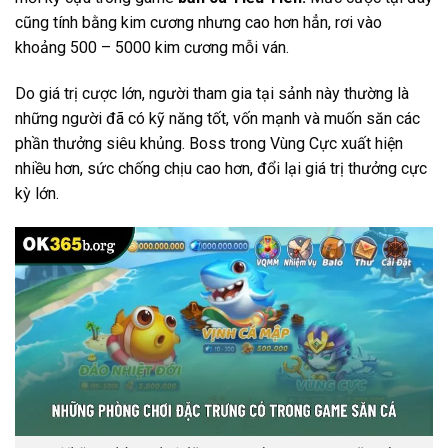
cũng tính bằng kim cương nhưng cao hơn hẳn, rơi vào
khoảng 500 – 5000 kim cương mỗi ván.
Do giá trị cược lớn, người tham gia tại sảnh này thường là
những người đã có kỹ năng tốt, vốn mạnh và muốn săn các
phần thưởng siêu khủng. Boss trong Vùng Cực xuất hiện
nhiều hơn, sức chống chịu cao hơn, đổi lại giá trị thưởng cực
kỳ lớn.