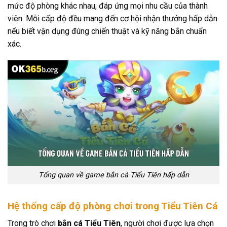
mức độ phòng khác nhau, đáp ứng mọi nhu cầu của thành
viên. Mỗi cấp độ đều mang đến cơ hội nhận thưởng hấp dẫn
nếu biết vận dụng đúng chiến thuật và kỹ năng bắn chuẩn
xác.
Tổng quan về game bắn cá Tiểu Tiên hấp dẫn
Hệ thống cấp độ phòng chơi trong Tiểu Tiên Cá
Trong trò chơi
bắn cá Tiểu Tiên
, người chơi được lựa chọn