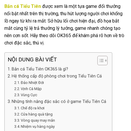
Bắn cá Tiểu Tiên
được xem là một tựa game đổi thưởng
nổi bật nhất trên thị trường, thu hút lượng người chơi khổng
lồ ngay từ khi ra mắt. Sở hữu lối chơi hiện đại, đồ họa bắt
mắt cùng tỷ lệ trả thưởng lý tưởng, game nhanh chóng tạo
nên cơn sốt. Hãy theo dõi OK365 để khám phá rõ hơn về trò
chơi đặc sắc, thú vị.
NỘI DUNG BÀI VIẾT
Bắn cá Tiểu Tiên OK365 là gì?
Hệ thống cấp độ phòng chơi trong Tiểu Tiên Cá
Đảo Nhiệt Đới
Vịnh Cá Mập
Vùng Cực
Những tính năng đặc sắc có ở game Tiểu Tiên Cá
Chế độ ra khơi
Cửa hàng quà tặng
Vòng quay may mắn
Nhiệm vụ hàng ngày