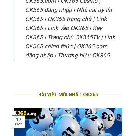
OK365.com | OK365 Casino |
OK365 đăng nhập | Nhà cái uy tín
OK365 | OK365 trang chủ | Link
OK365 | Link vào OK365 | Key
OK365 | Trang chủ OK365TV | Link
OK365 chính thức | OK365 com
đăng nhập | Thương hiệu OK365
BÀI VIẾT MỚI NHẤT OK365
17
Th11