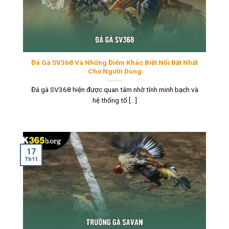
Đá Gà SV368 Và Những Điểm Khác Biệt Nổi Bật Nhất
Cho Người Dùng
Đá gà SV368 hiện được quan tâm nhờ tính minh bạch và
hệ thống tổ [...]
17
Th11