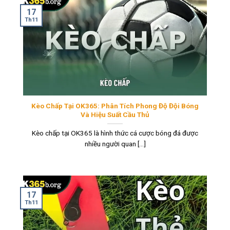
17
Th11
Kèo Chấp Tại OK365: Phân Tích Phong Độ Đội Bóng
Và Hiệu Suất Cầu Thủ
Kèo chấp tại OK365 là hình thức cá cược bóng đá được
nhiều người quan [...]
17
Th11